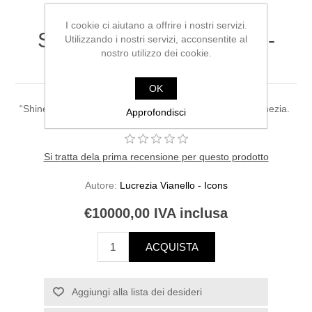
I cookie ci aiutano a offrire i nostri servizi.
SHINE Lucrezia Vianello-
Utilizzando i nostri servizi, acconsentite al
nostro utilizzo dei cookie.
Icons
OK
“Shine”, mdf, vernice, brillantini, 50x122.5 cm, 2023, Venezia.
Approfondisci
Si tratta dela prima recensione per questo prodotto
Autore:
Lucrezia Vianello - Icons
€10000,00 IVA inclusa
ACQUISTA
Aggiungi alla lista dei desideri