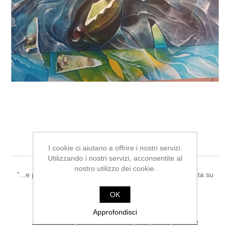
...e poi-Angelo Falmi
I cookie ci aiutano a offrire i nostri servizi.
Utilizzando i nostri servizi, acconsentite al
nostro utilizzo dei cookie.
"...e poi", Angelo Falmi, 50x70 cm, acrilico e tecnica mista su
tavola, 2023.
OK
Approfondisci
Si tratta dela prima recensione per questo prodotto