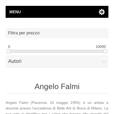
MENU
Filtra per prezzo
0
10000
Autori
Angelo Falmi
Angelo Falmi (Piacenza, 10 maggio 1955), é un artista e
docente presso l'accademia di Belle Arti di Brera di Milano. La
sua arte si identifica per i colori che legano alla vivacitá del