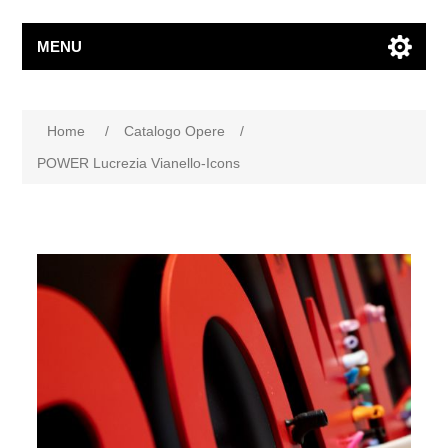
MENU
Home
/
Catalogo Opere
/
POWER Lucrezia Vianello-Icons