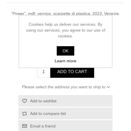
“Power”, mdf, vernice, scarpette di plastica, 2023, Venezia.
Cookies help us deliver our services. By
using our services, you agree to our use of
Be the first to review this product
cookies.
Manufacturer:
Lucrezia Vianello - Icons
OK
€10500.00 incl tax
Learn more
ADD TO CART
Please select the address you want to ship to
Add to wishlist
Add to compare list
Email a friend