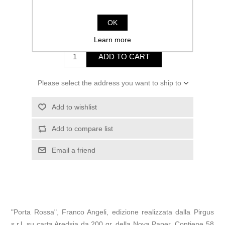
Manufacturer:
Franco Angeli
OK
€600.00 incl tax
Learn more
ADD TO CART
Please select the address you want to ship to
Add to wishlist
Add to compare list
Email a friend
"Porta Rossa", Franco Angeli, edizione realizzata dalla Pirgus
s.r.l. su carta Aredsia da 200 gr. della Nova Paper. Contiene 58