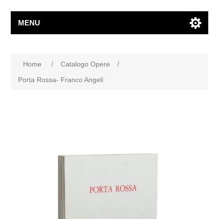
MENU
Home
/
Catalogo Opere
/
Porta Rossa- Franco Angeli