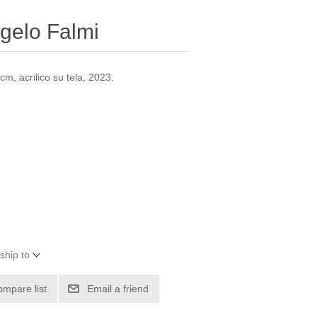
gelo Falmi
m, acrilico su tela, 2023.
ship to
ompare list
Email a friend