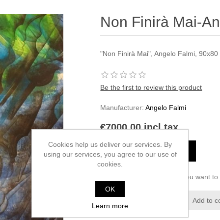
Non Finirà Mai-An
"Non Finirà Mai", Angelo Falmi, 90x80 c
Be the first to review this product
Manufacturer:
Angelo Falmi
€7000.00 incl tax
Cookies help us deliver our services. By
ADD TO CART
using our services, you agree to our use of
cookies.
Please select the address you want to 
OK
Add to wishlist
Add to c
Learn more