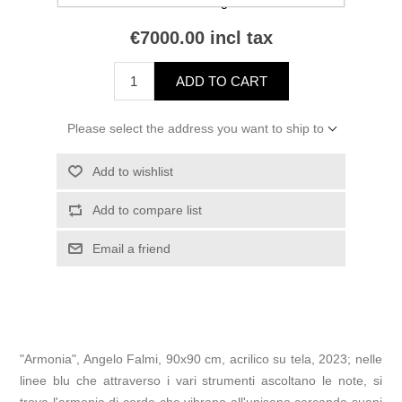
Manufacturer:
Angelo Falmi
€7000.00 incl tax
ADD TO CART
Please select the address you want to ship to
Add to wishlist
Add to compare list
Email a friend
"Armonia", Angelo Falmi, 90x90 cm, acrilico su tela, 2023; nelle
linee blu che attraverso i vari strumenti ascoltano le note, si